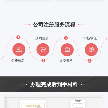
公司注册服务流程
预约注册
审核拿证
免费核名
提交资料
办理完成后到手材料