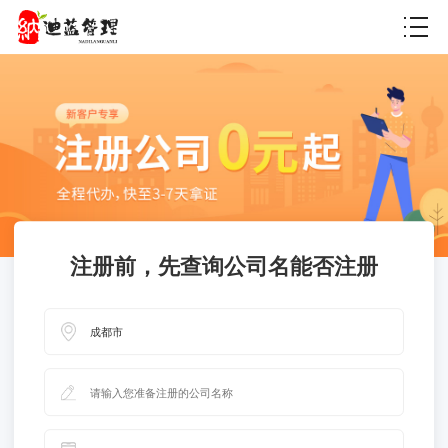
财税百科
注册前，先查询公司名能否注册