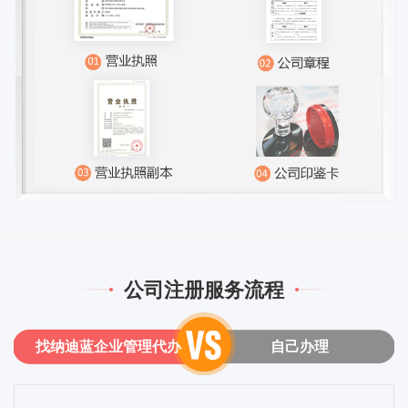
公司注册服务流程
找纳迪蓝企业管理代办
自己办理