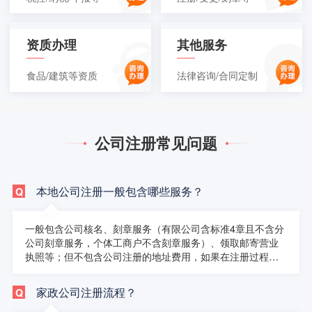
资质办理
其他服务
食品/建筑等资质
法律咨询/合同定制
公司注册常见问题
本地公司注册一般包含哪些服务？
一般包含公司核名、刻章服务（有限公司含标准4章且不含分
公司刻章服务，个体工商户不含刻章服务）、领取邮寄营业
执照等；但不包含公司注册的地址费用，如果在注册过程中
需要注册地址，可根据相应区域的注册地址情况进行咨询选
择。
家政公司注册流程？