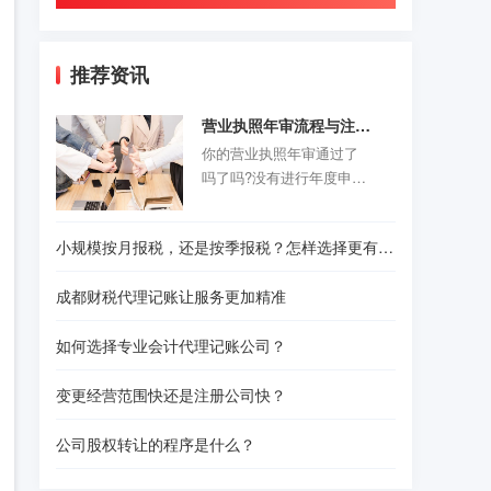
推荐资讯
营业执照年审流程与注意事项
你的营业执照年审通过了
吗了吗?没有进行年度申报
的老板们抓紧时间咯。以
前的旧企业年报制度正式
小规模按月报税，还是按季报税？怎样选择更有利？
取消，改为企业年度报告
公示制度，营业执照年审
成都财税代理记账让服务更加精准
公示时间是每年的1月1日-6
月30结束。精诚财税给诸
如何选择专业会计代理记账公司？
位创业者们准备了一份操
作指南，给那些不是很熟
变更经营范围快还是注册公司快？
悉怎样操作的人作为参
考。请往下看！
公司股权转让的程序是什么？